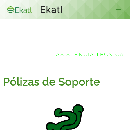
Ir
Main
Ekatl
al
Men
contenido
Soporte
ASISTENCIA TÉCNICA
Pólizas de Soporte